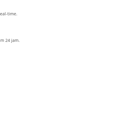
al-time.
am 24 jam.