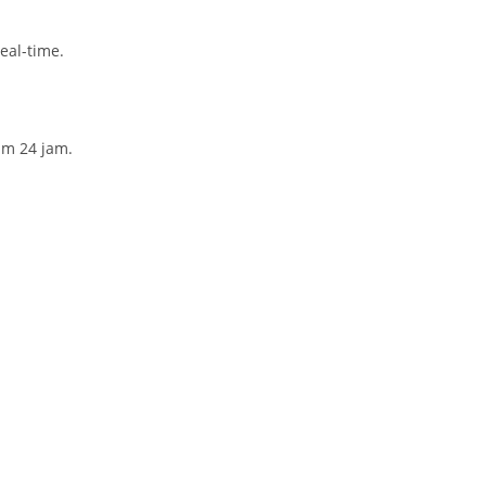
al-time.
am 24 jam.