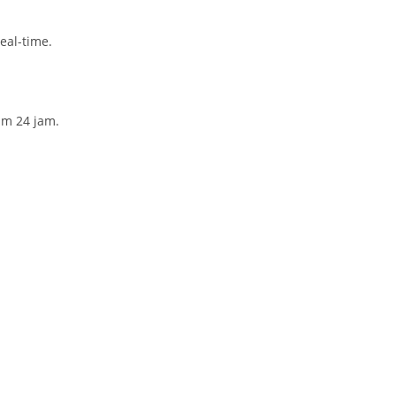
al-time.
am 24 jam.