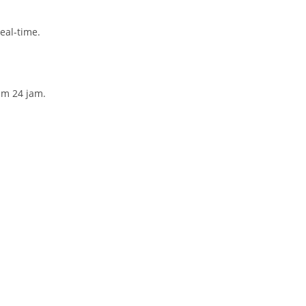
al-time.
am 24 jam.