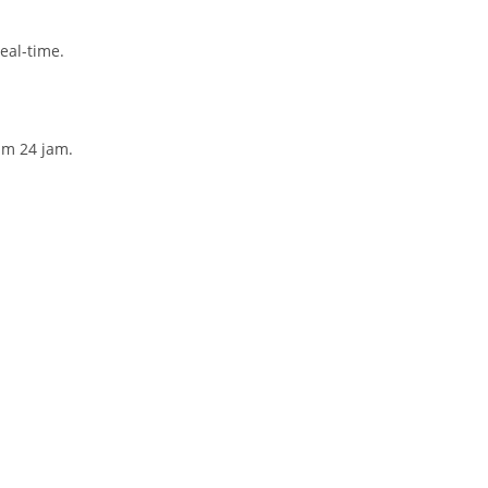
al-time.
am 24 jam.